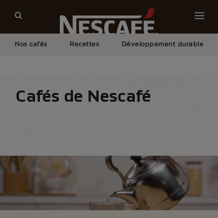
Nos cafés
Recettes
Développement durable
Home
Nos Cafés
Tous Les Équipements de Café
Bouilloire
Cafés de Nescafé
Type de café
Formats de café
Matériel
N