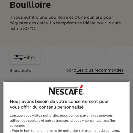
Bouilloire
Il vous suffit d'une bouilloire et d'une cuillère pour
déguster ces cafés. La température idéale pour le café
est de 80 °C.
Filter
Sort:
Les plus recommandés
8
produits
Nous avons besoin de votre consentement pour
vous offrir du contenu personnalisé
Lorsque vous visitez notre site, nous ou nos partenaires pouvons
utiliser des cookies et autres traceurs, si vous y consentez, aux fins
suivantes :
- Pour le bon fonctionnement de notre site (chargement du contenu,