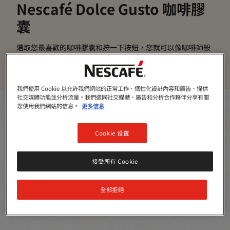
Nescafé Dolce Gusto 咖啡膠
囊
選取您最喜歡的咖啡膠囊和按一下按鈕，您就可以像咖啡師般
製作咖啡一樣沖泡咖啡
我們使用 Cookie 以允許我們網站的正常工作、個性化設計內容和廣告、提供
社交媒體功能並分析流量。我們還同社交媒體、廣告和分析合作夥伴分享有關
篩選
您使用我們網站的信息。
更多信息
Sort:
最推薦
5
產品
Cookie 设置
接受所有 Cookie
全部拒絕