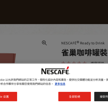
NESCAFÉ®咖啡產品
咖啡食譜
可持續發展
®
NESCAFÉ
Ready to Drink
雀巢咖啡罐裝
填寫評論
豐富嘅口感，加上濃郁嘅咖
會從雀巢咖啡®香濃咖啡飲
ookie 以允許我們網站的正常工作、個性化設計內容和廣告、提供社交媒體功能並分析流量。
分析合作夥伴分享有關您使用我們網站的信息。
更多信息
250 ml
ie 设置
全部拒絕
接受所有