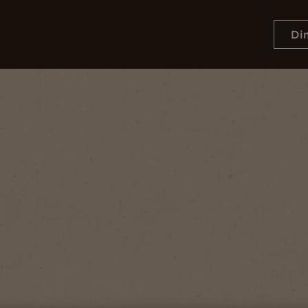
Di
Resep
Keberlanjutan
t NESCAFÉ Yang Cocok Untuk Kepribadianmu