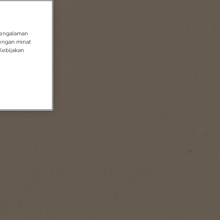
pengalaman
engan minat
Kebijakan