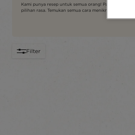
Kami punya resep untuk semua orang! Panas ataupun 
pilihan rasa. Temukan semua cara menikmati NESCAF
Filter
content-grid