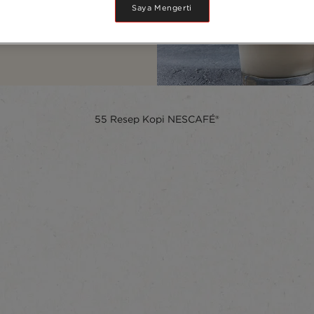
Saya Mengerti
dingin, dengan berbagai
É® Anda
55
Resep Kopi NESCAFÉ®