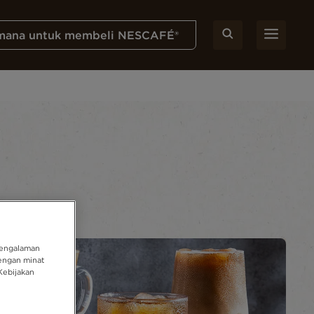
mana untuk membeli NESCAFÉ®
pengalaman
engan minat
Kebijakan