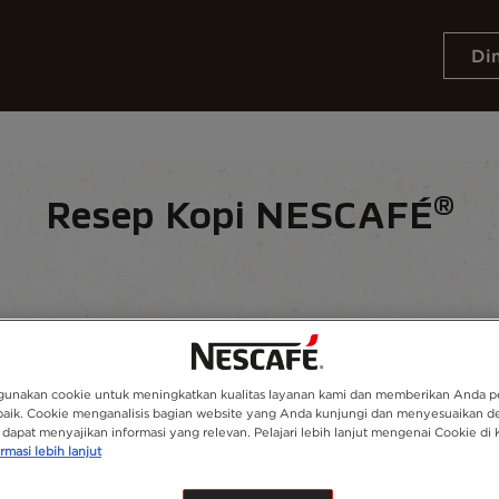
Di
Resep
Keberlanjutan
®
Resep Kopi NESCAFÉ
han
unakan cookie untuk meningkatkan kualitas layanan kami dan memberikan Anda 
baik. Cookie menganalisis bagian website yang Anda kunjungi dan menyesuaikan d
dapat menyajikan informasi yang relevan. Pelajari lebih lanjut mengenai Cookie di 
rmasi lebih lanjut