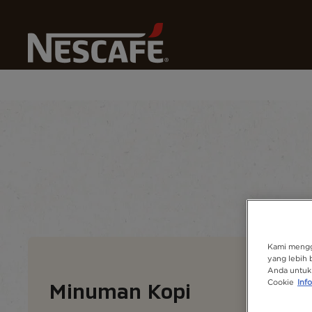
Kopi
Home
Resep Kopi Kami
Minuman Kopi
Beranda Resep
Minuman
Temukan ba
Kami mengg
yang lebih 
Anda untuk 
Cookie
Info
Minuman Kopi