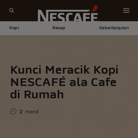
Kopi
Resep
Keberlanjutan
Home
Budaya Kopi
Gaya Hidup Kopi
Kunci Meracik Kopi NESCAFÉ Ala Cafe Di Rumah
Kunci Meracik Kopi
NESCAFÉ ala Cafe
di Rumah
2
menit