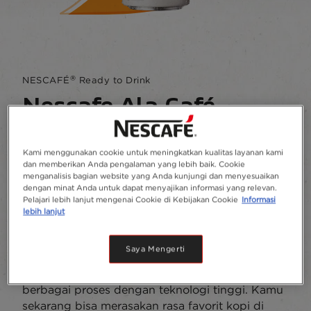
®
NESCAFÉ
Ready to Drink
Nescafe Ala Café
Caramel Macchiato
Kami menggunakan cookie untuk meningkatkan kualitas layanan kami
dan memberikan Anda pengalaman yang lebih baik. Cookie
Menulis review
menganalisis bagian website yang Anda kunjungi dan menyesuaikan
dengan minat Anda untuk dapat menyajikan informasi yang relevan.
NESCAFÉ Ala Café Caramel Macchiato hadir
Pelajari lebih lanjut mengenai Cookie di Kebijakan Cookie
Informasi
dengan rasa manis yang pas dipadu krim yang
lebih lanjut
lembut menghadirkan sensasi minuman kopi
seperti di café pada setiap teguknya.
Saya Mengerti
Dengan mempertahankan kualitas dan cita rasa
terbaik yang hanya bisa didapatkan melalui
berbagai proses dengan teknologi tinggi. Kamu
sekarang bisa merasakan rasa favorit kopi di