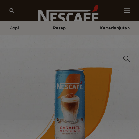
Kopi
Resep
Keberlanjutan
Home
Kopi Kami
Nescafe Ala Café Caramel Macchiato