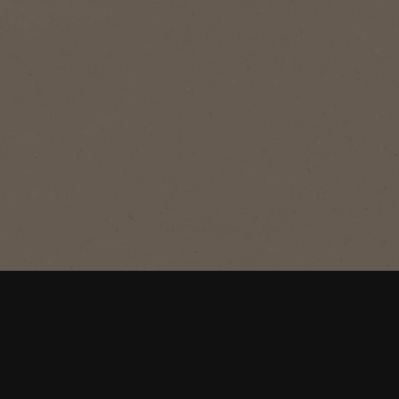
®
NESCAFÉ
Classic​
Kopi Bubuk Nescafe CLASSIC
Kopi unggulan kami dengan medium
roast, aroma yang khas, dan rasa yang
penuh.