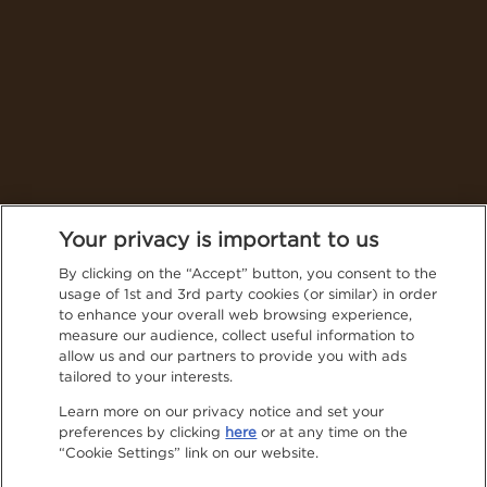
Thailand (English)
Your privacy is important to us
By clicking on the “Accept” button, you consent to the
usage of 1st and 3rd party cookies (or similar) in order
Follow NESCAFÉ® on social media for even more tasty
to enhance your overall web browsing experience,
content
measure our audience, collect useful information to
Privacy Policy
allow us and our partners to provide you with ads
tailored to your interests.
Contact Us
Learn more on our privacy notice and set your
preferences by clicking
here
or at any time on the
Terms & Conditions
“Cookie Settings” link on our website.
Privacy Policy