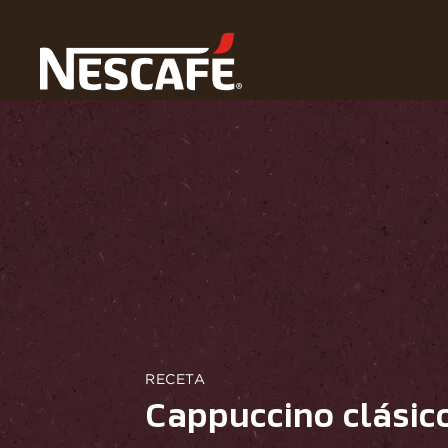
Home
Recetas
Cappuccino Clásico
RECETA
Cappuccino clásic