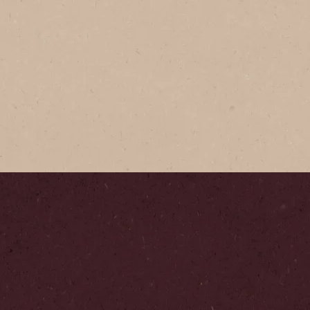
NESCAFÉ
Tradició
NESCAFÉ® T
delicioso, 
granos de 
inigualable
favorito.
Paso
1
/
5