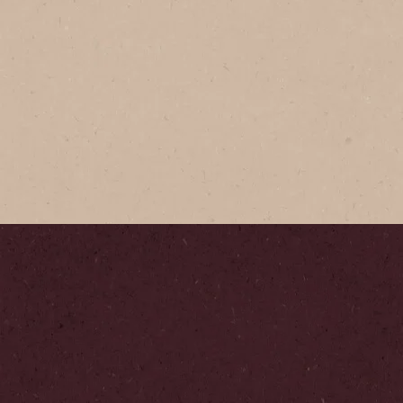
®
n Frasco
radición es un café fuerte y
elaborado con los mejores
café que conservan el
 sabor y aroma de tu café