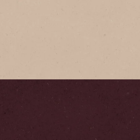
Tradició
NESCAFÉ® T
delicioso, 
granos de 
inigualable
favorito.
Paso
1
/
6