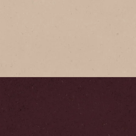
n Frasco
radición es un café fuerte y
elaborado con los mejores
café que conservan el
 sabor y aroma de tu café