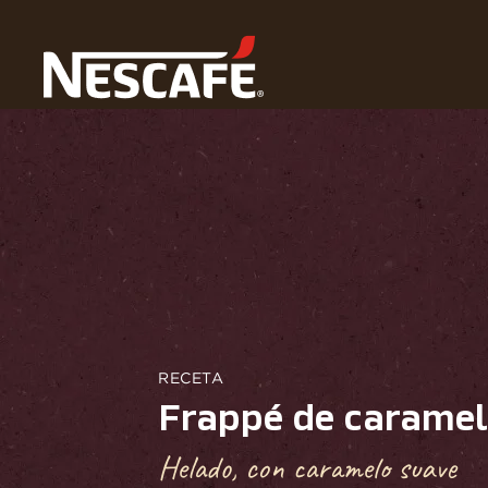
Home
Recetas
Frappé de Caramelo
RECETA
Frappé de carame
Helado, con caramelo suave