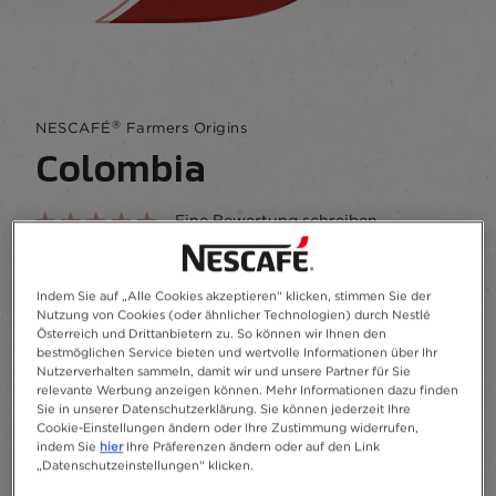
®
NESCAFÉ
Farmers Origins
Colombia
Eine Bewertung schreiben
Ein süßer und fruchtiger Espresso aus den
kolumbianischen Bergen​
Indem Sie auf „Alle Cookies akzeptieren“ klicken, stimmen Sie der
Nutzung von Cookies (oder ähnlicher Technologien) durch Nestlé
Österreich und Drittanbietern zu. So können wir Ihnen den
Zu Favoriten hinzufügen
bestmöglichen Service bieten und wertvolle Informationen über Ihr
Nutzerverhalten sammeln, damit wir und unsere Partner für Sie
relevante Werbung anzeigen können. Mehr Informationen dazu finden
Sie in unserer Datenschutzerklärung. Sie können jederzeit Ihre
Kapseln
10
Cookie-Einstellungen ändern oder Ihre Zustimmung widerrufen,
indem Sie
hier
Ihre Präferenzen ändern oder auf den Link
„Datenschutzeinstellungen“ klicken.
Recycling