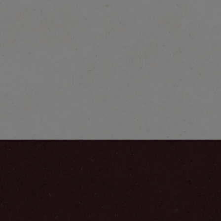
®
NESCAFÉ
Farmers
Origins Africas
Mehr entdecken