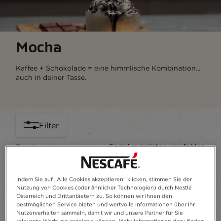
Mocha​
Kaffee + Schokolade = eine himmlische Kombination...
auch in deiner Tasse.
Filter
Sort:
Am meisten empfohlen
7
recipes
content-grid
Indem Sie auf „Alle Cookies akzeptieren“ klicken, stimmen Sie der
Nutzung von Cookies (oder ähnlicher Technologien) durch Nestlé
Österreich und Drittanbietern zu. So können wir Ihnen den
bestmöglichen Service bieten und wertvolle Informationen über Ihr
Nutzerverhalten sammeln, damit wir und unsere Partner für Sie