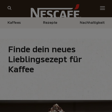
Kaffees
Rezepte
Nachhaltigkeit
Home
Kaffeerezepte
Kaffee-Drinks
Mocha​
Finde dein neues
Lieblingsezept für
Kaffee
Kaffeerezepte
Getränke
Jahreszeiten
Zu