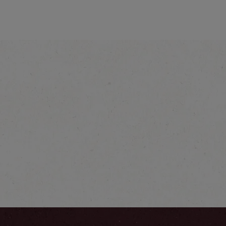
®
NESCAFÉ
3in1
Mehr erfahren