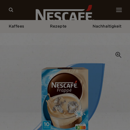
Kaffees
Rezepte
Nachhaltigkeit
Home
Unsere Kaffees
Frappé