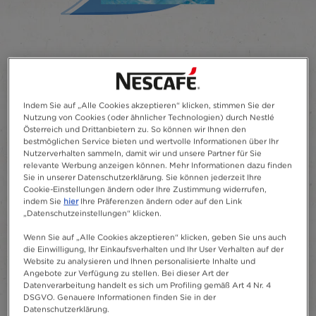
®
NESCAFÉ
Eiskaffee
Frappé
Indem Sie auf „Alle Cookies akzeptieren“ klicken, stimmen Sie der
Nutzung von Cookies (oder ähnlicher Technologien) durch Nestlé
Österreich und Drittanbietern zu. So können wir Ihnen den
Eine Bewertung schreiben
bestmöglichen Service bieten und wertvolle Informationen über Ihr
Nutzerverhalten sammeln, damit wir und unsere Partner für Sie
relevante Werbung anzeigen können. Mehr Informationen dazu finden
Ein erfrischendes Eiskaffee-Erlebnis, einfach
Sie in unserer Datenschutzerklärung. Sie können jederzeit Ihre
zubereitet mit kalter fettarmer Milch.
Cookie-Einstellungen ändern oder Ihre Zustimmung widerrufen,
indem Sie
hier
Ihre Präferenzen ändern oder auf den Link
„Datenschutzeinstellungen“ klicken.
Zu Favoriten hinzufügen
Wenn Sie auf „Alle Cookies akzeptieren“ klicken, geben Sie uns auch
die Einwilligung, Ihr Einkaufsverhalten und Ihr User Verhalten auf der
Website zu analysieren und Ihnen personalisierte Inhalte und
10
Angebote zur Verfügung zu stellen. Bei dieser Art der
Datenverarbeitung handelt es sich um Profiling gemäß Art 4 Nr. 4
DSGVO. Genauere Informationen finden Sie in der
Datenschutzerklärung.