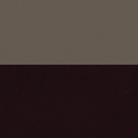
Edelmis
Ein unverw
Löskaffee 
und vollem
Schritt
1
/
5