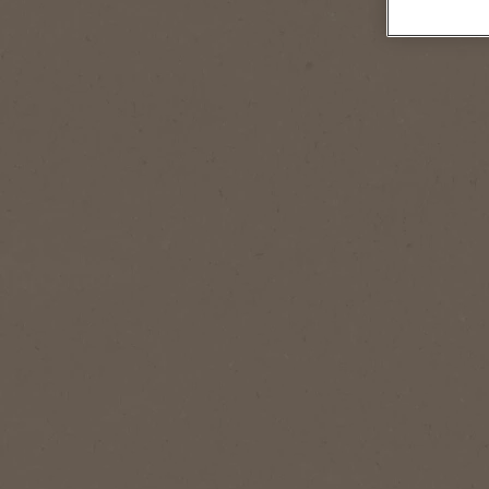
1
Portion(en)