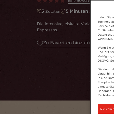
Eine Bewertung schreibe
5
5 Minuten
Zutaten
Zubereitungs
Indem Sie a
Technologie
Die intensive, eiskalte Variante des kla
Service bie
Espressos.
für Sie rel
Datenschutz
widerrufen,
Zu Favoriten hinzufügen
Wenn Sie au
und Ihr Use
Verfügung z
DSGVO. Gena
Die durch d
darauf hin, 
in eine Dat
Europäische
eingeschätz
Behörden, 
Rechtsbehel
Datensch