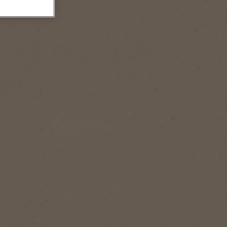
®
Gold