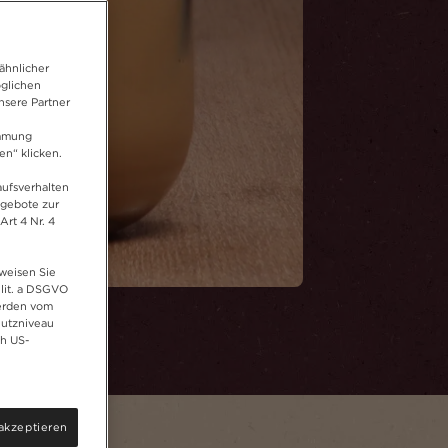
ähnlicher
öglichen
nsere Partner
immung
en“ klicken.
aufsverhalten
ngebote zur
Art 4 Nr. 4
 weisen Sie
 lit. a DSGVO
werden vom
hutzniveau
ch US-
akzeptieren