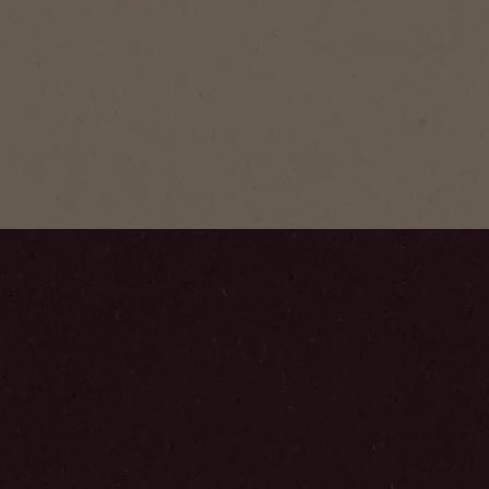
chung
echselbar vollmundiger
mit intensivem Geschmack
 Aroma.