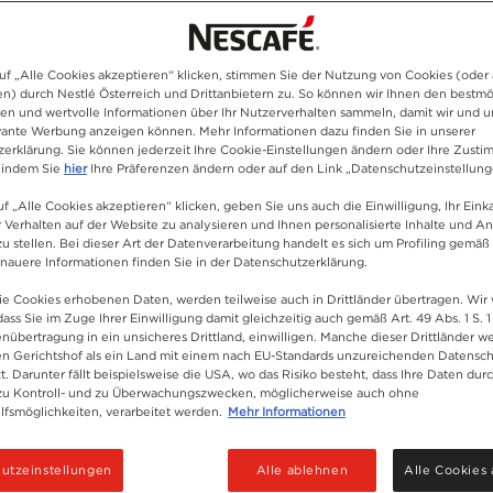
n
zeit
uf „Alle Cookies akzeptieren“ klicken, stimmen Sie der Nutzung von Cookies (oder 
n) durch Nestlé Österreich und Drittanbietern zu. So können wir Ihnen den bestm
ssischen, kräftgen
ten und wertvolle Informationen über Ihr Nutzerverhalten sammeln, damit wir und u
evante Werbung anzeigen können. Mehr Informationen dazu finden Sie in unserer
erklärung. Sie können jederzeit Ihre Cookie-Einstellungen ändern oder Ihre Zust
 indem Sie
hier
Ihre Präferenzen ändern oder auf den Link „Datenschutzeinstellung
f „Alle Cookies akzeptieren“ klicken, geben Sie uns auch die Einwilligung, Ihr Eink
r Verhalten auf der Website zu analysieren und Ihnen personalisierte Inhalte und A
u stellen. Bei dieser Art der Datenverarbeitung handelt es sich um Profiling gemäß 
uere Informationen finden Sie in der Datenschutzerklärung.
ie Cookies erhobenen Daten, werden teilweise auch in Drittländer übertragen. Wir
dass Sie im Zuge Ihrer Einwilligung damit gleichzeitig auch gemäß Art. 49 Abs. 1 S. 1
enübertragung in ein unsicheres Drittland, einwilligen. Manche dieser Drittländer 
n Gerichtshof als ein Land mit einem nach EU-Standards unzureichenden Datensc
t. Darunter fällt beispielsweise die USA, wo das Risiko besteht, dass Ihre Daten dur
zu Kontroll- und zu Überwachungszwecken, möglicherweise auch ohne
fsmöglichkeiten, verarbeitet werden.
Mehr Informationen
utzeinstellungen
Alle ablehnen
Alle Cookies 