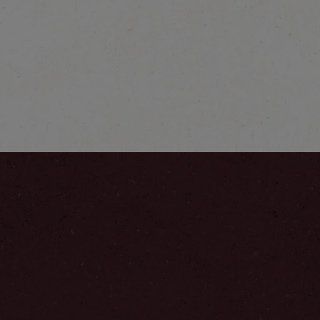
®
NESCAFÉ
Far
Origins Colomb
Decaffeinato
Découvrez plus
®