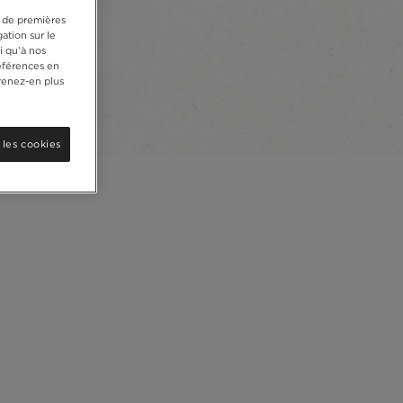
s de premières
ation sur le
i qu’à nos
références en
renez-en plus
 les cookies