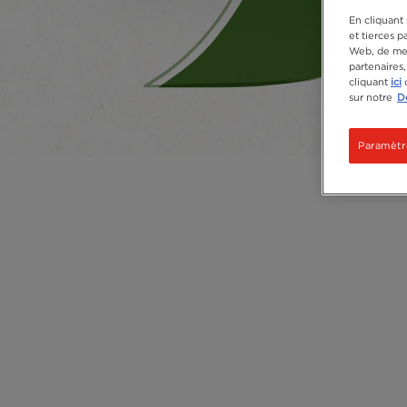
En cliquant 
et tierces p
Web, de mes
partenaires
cliquant
ici
o
sur notre
Dé
Paramètr