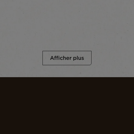
Afficher plus