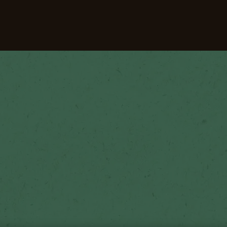
Onze koffies
Recepten
Duurzaamheid
en Laten Bloeien