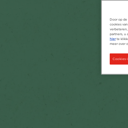
Door op de 
cookies van
verbeteren,
partners, u
hier
te klik
meer over 
Cookies-