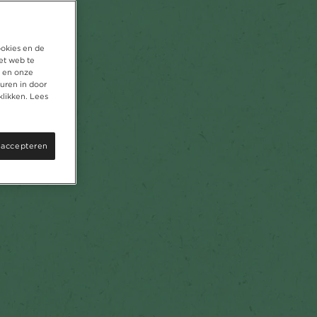
ookies en de
et web te
, en onze
uren in door
klikken. Lees
 accepteren