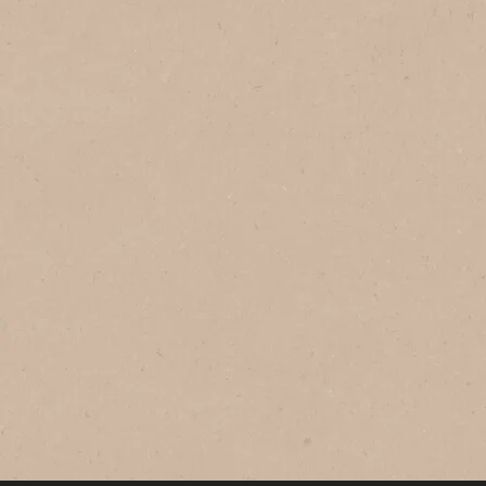
®
NESCAFÉ
Gold
Gold Equilibrado Solúvel
Liofilizado
Torra média autoral e exclusiva,
entregando um café equilibrado e
aromático