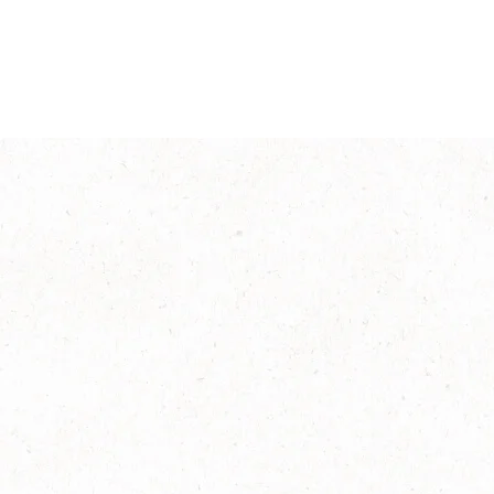
®
NESCAFÉ
Café
Vainilla
Explorar más