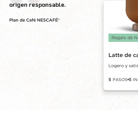
origen responsable.
Plan de Café NESCAFÉ®
Regalo de N
Latte de 
Logero y sati
5
5
PASOS
I