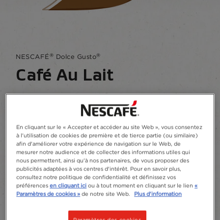
®
®
NESCAFÉ
Dolce Gusto
Café Au Lait
Écrire un commentaire
L'assembalge parfait des grains de Robusta et
En cliquant sur le « Accepter et accéder au site Web », vous consentez
du lait onctueux vous attend dans chaque
à l'utilisation de cookies de première et de tierce partie (ou similaire)
capsule.
afin d'améliorer votre expérience de navigation sur le Web, de
mesurer notre audience et de collecter des informations utiles qui
nous permettent, ainsi qu'à nos partenaires, de vous proposer des
Trouver un revendeur!
publicités adaptées à vos centres d'intérêt. Pour en savoir plus,
consultez notre politique de confidentialité et définissez vos
Ajouter aux favoris
préférences
en cliquant ici
ou à tout moment en cliquant sur le lien
«
Paramètres de cookies »
de notre site Web.
Plus d'information
Capsules
16
30
96
Paramètres des cookies