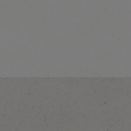
®
NESCAFÉ
Dolce
®
Gusto
Cappuccino
Découvrir