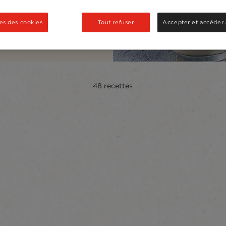
 froide, ou au lait végétal.
es des cookies
Tout refuser
Accepter et accéder 
48
recettes