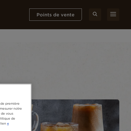
Points de vente
s de première
e mesurer notre
, de vous
litique de
 lien
«