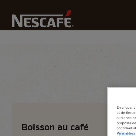
Nos 
Home
Recettes
Boisson Au Café
Recettes
Drinks
Seasonal
Les ingr
En cliquant 
et de tierce
audience et 
proposer des
Boisson au café
confidentia
Paramètres 