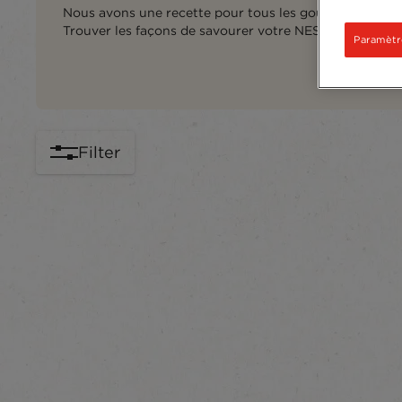
Nous avons une recette pour tous les goûts ! Chaude ou
Trouver les façons de savourer votre NESCAFÉ®.
Paramètr
Filter
content-grid