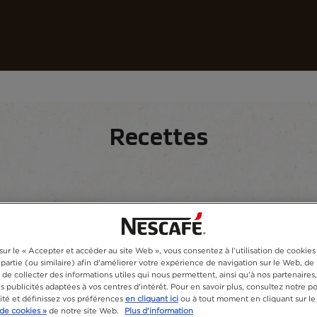
cafés
Recettes
Développement durable
Recettes
édients
sur le « Accepter et accéder au site Web », vous consentez à l'utilisation de cookie
 partie (ou similaire) afin d'améliorer votre expérience de navigation sur le Web, d
de collecter des informations utiles qui nous permettent, ainsi qu'à nos partenaires
 publicités adaptées à vos centres d'intérêt. Pour en savoir plus, consultez notre po
lité et définissez vos préférences
en cliquant ici
ou à tout moment en cliquant sur le
de cookies »
de notre site Web.
Plus d'information