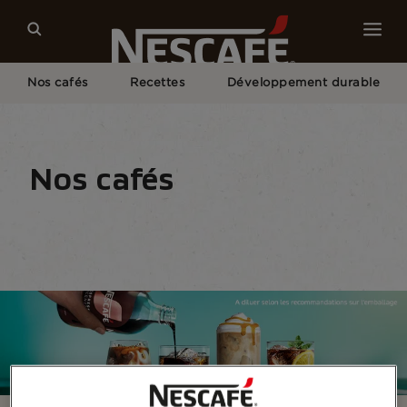
Nos cafés
Recettes
Développement durable
Home
Nos Cafés
Tous Les Formats
Espresso Concentrate
Nos cafés
Type de café
Formats de café
Matériel
N