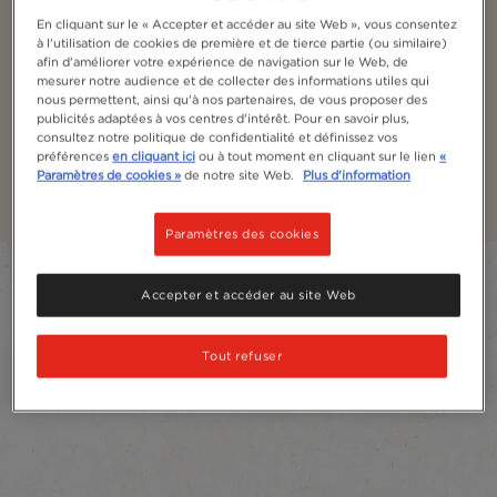
Espresso Concentrate
En cliquant sur le « Accepter et accéder au site Web », vous consentez
à l'utilisation de cookies de première et de tierce partie (ou similaire)
Style
afin d'améliorer votre expérience de navigation sur le Web, de
mesurer notre audience et de collecter des informations utiles qui
nous permettent, ainsi qu'à nos partenaires, de vous proposer des
Découvre NESCAFÉ® Espresso Concentrate Style, un
publicités adaptées à vos centres d'intérêt. Pour en savoir plus,
concentré de café pour te préparer facilement et
consultez notre politique de confidentialité et définissez vos
rapidement de délicieux cafés glacés.
préférences
en cliquant ici
ou à tout moment en cliquant sur le lien
«
Paramètres de cookies »
de notre site Web.
Plus d'information
En savoir plus
Paramètres des cookies
Filter
Accepter et accéder au site Web
Sort:
Les plus recommandés
3
Produits
Tout refuser