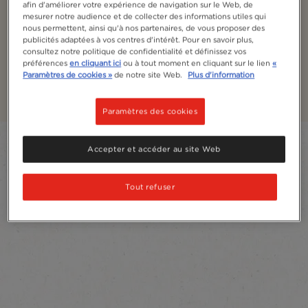
afin d'améliorer votre expérience de navigation sur le Web, de
Nescafé Ready to Drink
mesurer notre audience et de collecter des informations utiles qui
nous permettent, ainsi qu'à nos partenaires, de vous proposer des
(café froid)
publicités adaptées à vos centres d'intérêt. Pour en savoir plus,
consultez notre politique de confidentialité et définissez vos
préférences
en cliquant ici
ou à tout moment en cliquant sur le lien
«
Découvrez notre nouvelle gamme de délicieux
Paramètres de cookies »
de notre site Web.
Plus d'information
NESCAFÉ Ready to Drink
Paramètres des cookies
Filter
Accepter et accéder au site Web
Sort:
Les plus recommandés
2
Produits
Tout refuser