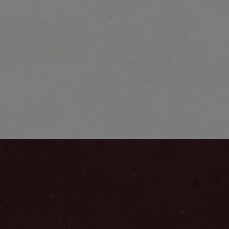
®
NESCAFÉ
Farmers
Origins Colombia
En savoir plus