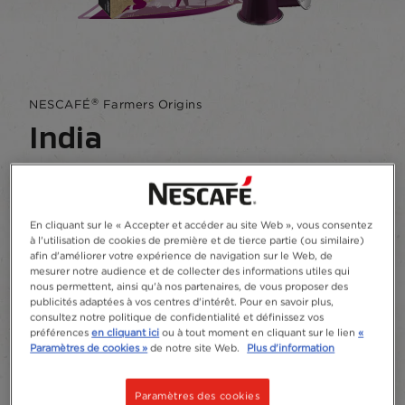
®
NESCAFÉ
Farmers Origins
India
Écrire un commentaire
Cueilli à la main dans le sud de l'Inde, chaque
En cliquant sur le « Accepter et accéder au site Web », vous consentez
gorgée est riche en notes de cacao et de
à l'utilisation de cookies de première et de tierce partie (ou similaire)
torréfaction.
afin d'améliorer votre expérience de navigation sur le Web, de
mesurer notre audience et de collecter des informations utiles qui
nous permettent, ainsi qu'à nos partenaires, de vous proposer des
Ajouter aux favoris
publicités adaptées à vos centres d'intérêt. Pour en savoir plus,
consultez notre politique de confidentialité et définissez vos
préférences
en cliquant ici
ou à tout moment en cliquant sur le lien
«
Paramètres de cookies »
de notre site Web.
Plus d'information
Capsules
18
Paramètres des cookies