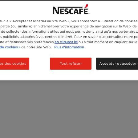
Recyclage
sur le « Accepter et accéder au site Web », vous consentez à l'utilisation de cookie
 partie (ou similaire) afin d'améliorer votre expérience de navigation sur le Web, d
de collecter des informations utiles qui nous permettent, ainsi qu'à nos partenaires
 publicités adaptées à vos centres d'intérêt. Pour en savoir plus, consultez notre po
lité et définissez vos préférences
en cliquant ici
ou à tout moment en cliquant sur le
de cookies »
de notre site Web.
Plus d'information
es des cookies
Tout refuser
Accepter et accéder 