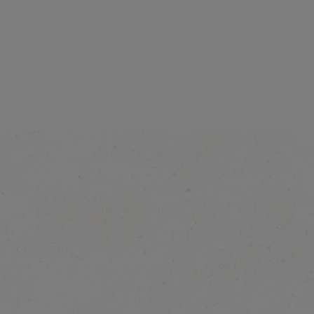
®
 De
NESCAFÉ
Gold
Finesse