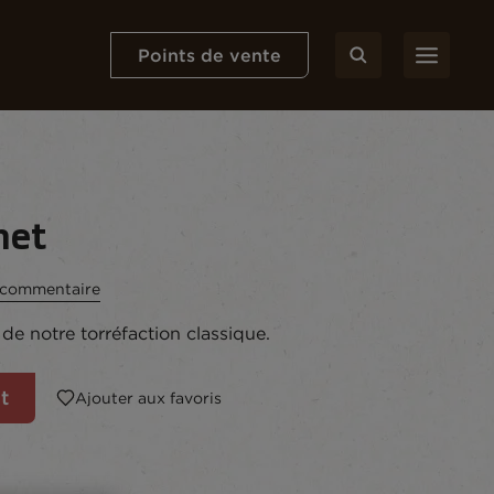
Points de vente
het
n commentaire
de notre torréfaction classique.
t
Ajouter aux favoris