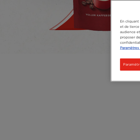
En cliquant 
et de tierce
audience et 
proposer des
confidentia
Paramètres 
Paramètr