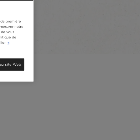
s de première
e mesurer notre
, de vous
litique de
 lien
«
au site Web