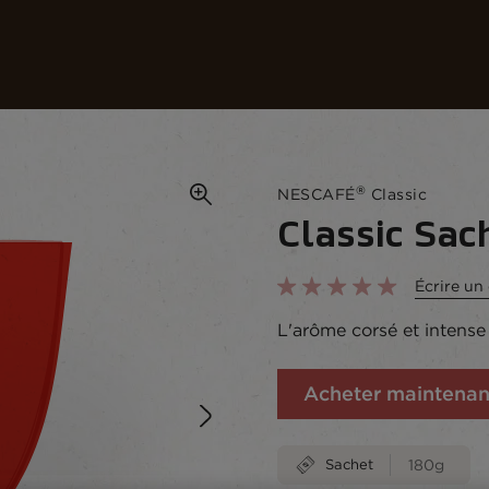
cafés
Recettes
Développement durable
®
NESCAFÉ
Classic
Classic Sac
Écrire u
L'arôme corsé et intense 
Acheter maintenan
Sachet
180g