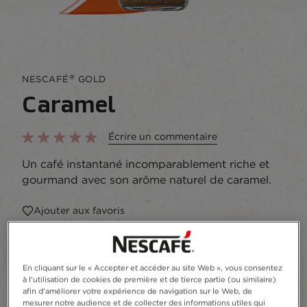
®
NESCAFÉ
GOLD
Caramel
Écrire un commentaire
Un café instantané incomparablement riche et
gourmand avec son arôme naturel de caramel.
Ajouter aux favoris
Jar
95g
En cliquant sur le « Accepter et accéder au site Web », vous consentez
à l'utilisation de cookies de première et de tierce partie (ou similaire)
Recyclage
afin d'améliorer votre expérience de navigation sur le Web, de
mesurer notre audience et de collecter des informations utiles qui
Ingredients