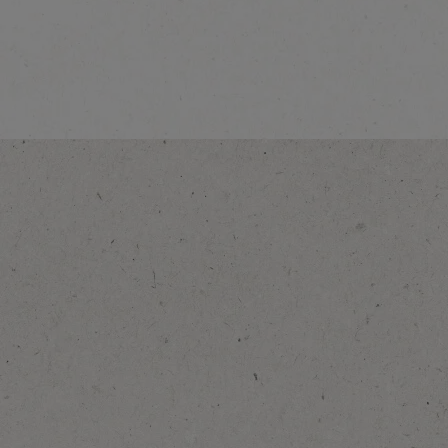
®
NESCAFÉ
Gold De
Luxe
Voir la description