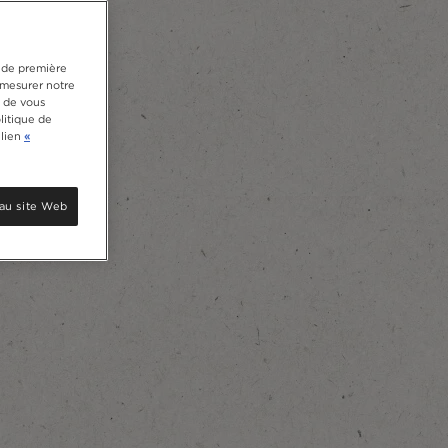
s de première
e mesurer notre
, de vous
litique de
 lien
«
au site Web