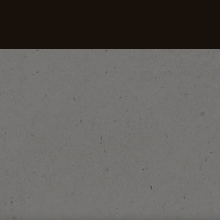
cafés
Recettes
Développement durable
er Les Femmes À Développer Leurs Communautés Autour Du Café