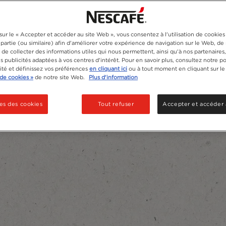
sur le « Accepter et accéder au site Web », vous consentez à l'utilisation de cookie
 partie (ou similaire) afin d'améliorer votre expérience de navigation sur le Web, d
de collecter des informations utiles qui nous permettent, ainsi qu'à nos partenaires
 publicités adaptées à vos centres d'intérêt. Pour en savoir plus, consultez notre po
lité et définissez vos préférences
en cliquant ici
ou à tout moment en cliquant sur le
de cookies »
de notre site Web.
Plus d'information
es des cookies
Tout refuser
Accepter et accéder 