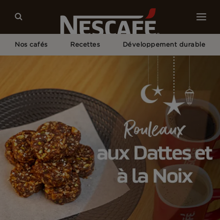
Nos cafés
Recettes
Développement durable
Home
Recettes
Rouleaux Aux Dattes Et À La Noix