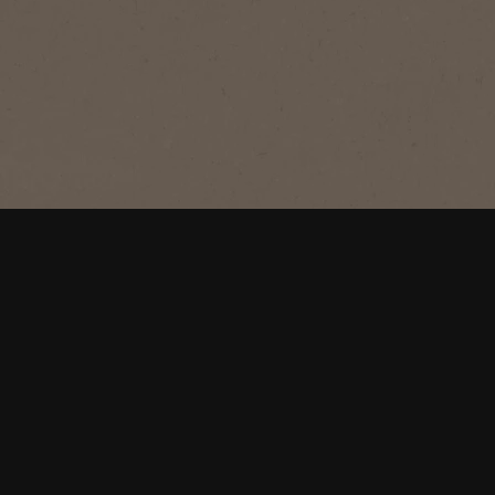
®
NESCAFÉ
CLASSIC
®
NESCAFÉ
CLASSIC
DOSETTE
Café riche et stimulant pour bien
commencer la journée