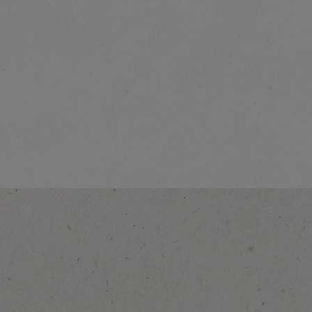
®
®
NESCAFÉ
Dolce Gusto
Grande
Mehr entdecken