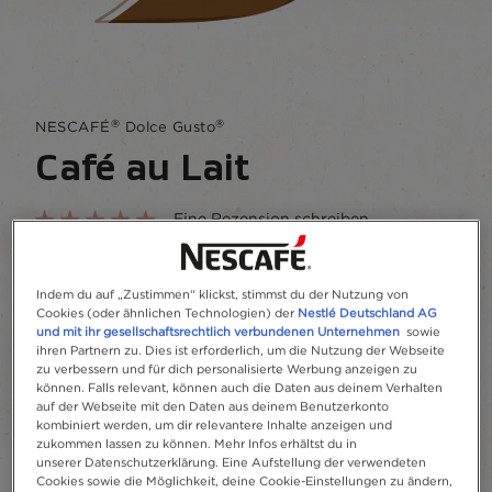
®
®
NESCAFÉ
Dolce Gusto
Café au Lait
Eine Rezension schreiben
Kräftiger Robusta-Kaffee trifft auf cremige
Milch.
Indem du auf „Zustimmen“ klickst, stimmst du der Nutzung von
Cookies (oder ähnlichen Technologien) der
Nestlé Deutschland AG
und mit ihr gesellschaftsrechtlich verbundenen Unternehmen
sowie
So sorgt NESCAFÉ® für glaubwürdige
ihren Partnern zu. Dies ist erforderlich, um die Nutzung der Webseite
Kundenbewertungen
zu verbessern und für dich personalisierte Werbung anzeigen zu
können. Falls relevant, können auch die Daten aus deinem Verhalten
auf der Webseite mit den Daten aus deinem Benutzerkonto
Zu Favoriten hinzufügen
kombiniert werden, um dir relevantere Inhalte anzeigen und
zukommen lassen zu können. Mehr Infos erhältst du in
unserer Datenschutzerklärung. Eine Aufstellung der verwendeten
Cookies sowie die Möglichkeit, deine Cookie-Einstellungen zu ändern,
Kapseln
16