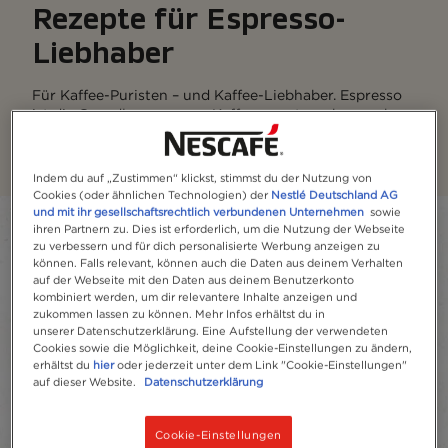
Rezepte für Espresso-
Liebhaber
Für Kaffee-Puristen – und Kaffee-Liebhaber. Espresso
ist die Grundlage unserer Kaffeerezepte – aber auch
pur schmeckt er fantastisch.
Indem du auf „Zustimmen“ klickst, stimmst du der Nutzung von
Cookies (oder ähnlichen Technologien) der
Nestlé Deutschland AG
und mit ihr gesellschaftsrechtlich verbundenen Unternehmen
sowie
Filter
ihren Partnern zu. Dies ist erforderlich, um die Nutzung der Webseite
zu verbessern und für dich personalisierte Werbung anzeigen zu
können. Falls relevant, können auch die Daten aus deinem Verhalten
Sort:
Am meisten empfohlen
4
Rezepte
auf der Webseite mit den Daten aus deinem Benutzerkonto
content-grid
kombiniert werden, um dir relevantere Inhalte anzeigen und
zukommen lassen zu können. Mehr Infos erhältst du in
unserer Datenschutzerklärung. Eine Aufstellung der verwendeten
Cookies sowie die Möglichkeit, deine Cookie-Einstellungen zu ändern,
erhältst du
hier
oder jederzeit unter dem Link "Cookie-Einstellungen"
auf dieser Website.
Datenschutzerklärung
Cookie-Einstellungen