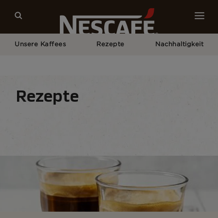
Unsere Kaffees
Rezepte
Nachhaltigkeit
Home
Rezepte
Alle Rezepte
Rezepte Für Espresso-Liebhaber
Rezepte
Kaffeerezepte
Drinks
Seasonal