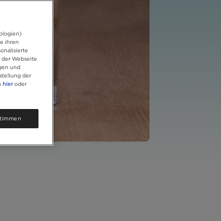
ologien)
e ihren
onalisierte
f der Webseite
igen und
stellung der
u
hier
oder
timmen