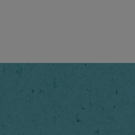
Original
Ein unverw
Löskaffee 
und vollem
für glaub
1
/
5