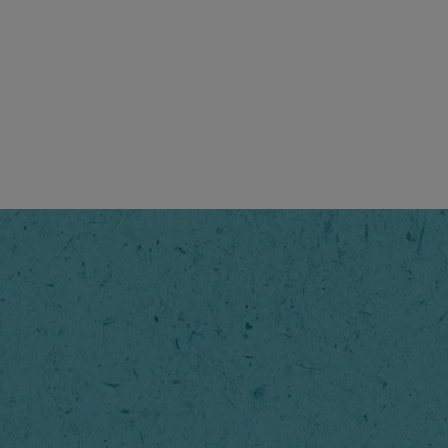
echselbar vollmundiger
mit intensivem Geschmack
 Aroma. So sorgt NESCAFÉ®
würdige Kundenbewertungen