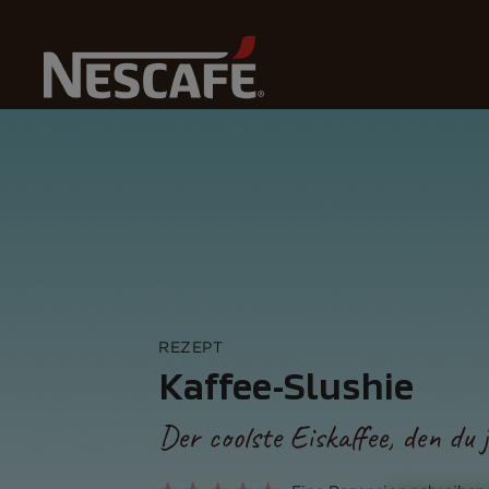
U
Home
Rezepte
Kaffee-Slushie
REZEPT
Kaffee-Slushie
Der coolste Eiskaffee, den du 