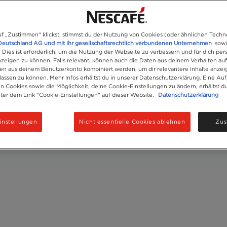
zeit
f „Zustimmen“ klickst, stimmst du der Nutzung von Cookies (oder ähnlichen Techn
Deutschland AG und mit ihr gesellschaftsrechtlich verbundenen Unternehmen
sowi
lich Kaffee und Eis für
. Dies ist erforderlich, um die Nutzung der Webseite zu verbessern und für dich pers
eigen zu können. Falls relevant, können auch die Daten aus deinem Verhalten au
en aus deinem Benutzerkonto kombiniert werden, um dir relevantere Inhalte anze
ssen zu können. Mehr Infos erhältst du in unserer Datenschutzerklärung. Eine Auf
 Cookies sowie die Möglichkeit, deine Cookie-Einstellungen zu ändern, erhältst d
nter dem Link "Cookie-Einstellungen" auf dieser Website.
Datenschutzerklärung
instellungen
Nicht essentielle Cookies ablehnen
Zus