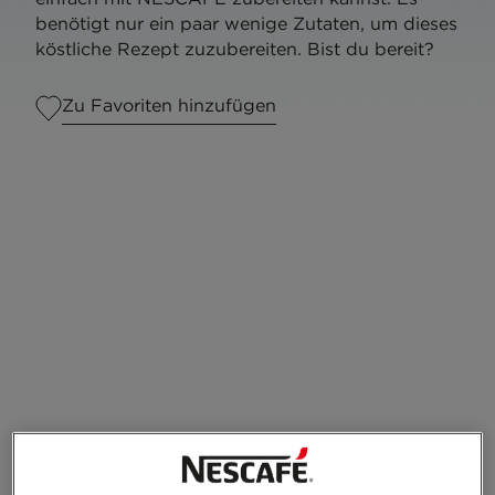
benötigt nur ein paar wenige Zutaten, um dieses
köstliche Rezept zuzubereiten. Bist du bereit?
Zu Favoriten hinzufügen
Portion(en)
1