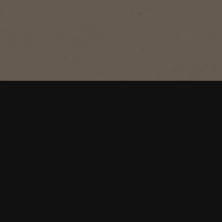
®
NESCAFÉ
Gold
ᵀʸᵖEspresso
Genieße einen hochwertigen löslichen
Espresso mit feiner Crema. So sorgt
NESCAFÉ® für glaubwürdige
Kundenbewertungen