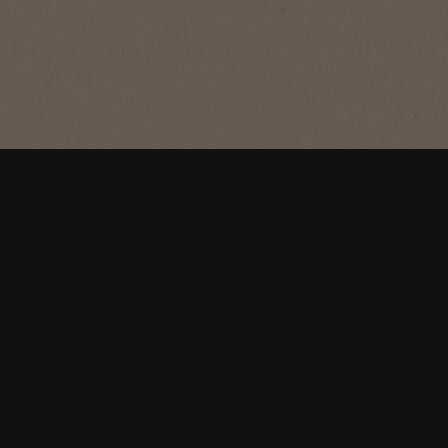
ᵀʸᵖEspresso
Genieße einen hochwertigen löslichen
Espresso mit feiner Crema. So sorgt
NESCAFÉ® für glaubwürdige
Kundenbewertungen