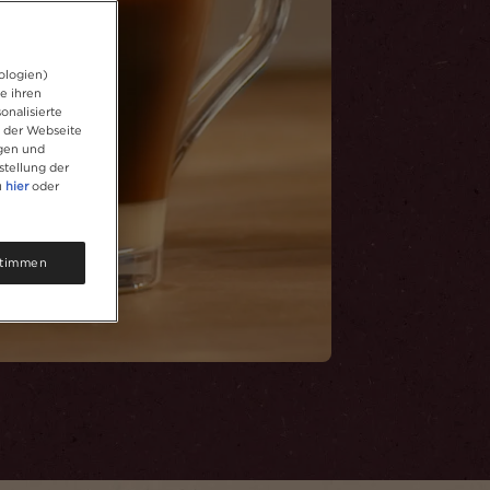
ologien)
e ihren
onalisierte
f der Webseite
igen und
stellung der
u
hier
oder
timmen