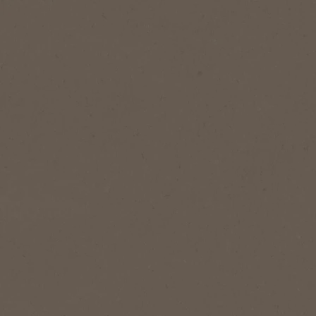
1
Portion(en)