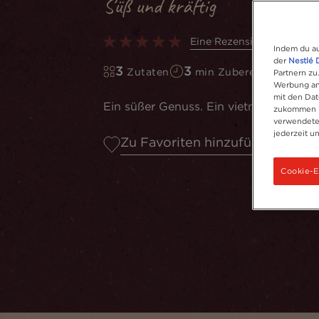
Süß und kräftig
Eine Rezension schreiben
Indem du au
der
Nestlé 
3
3
Zutaten
min Zubereitungszeit
Partnern zu
Werbung anz
mit den Dat
Ein süßer Genuss. Ein vietnamesischer
zukommen la
verwendeten
jederzeit u
Zu Favoriten hinzufügen
Cookie-E