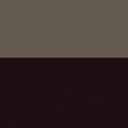
®
Classic
ndige und intensive Aroma
ssischen Röstung. So sorgt
ür glaubwürdige
ertungen