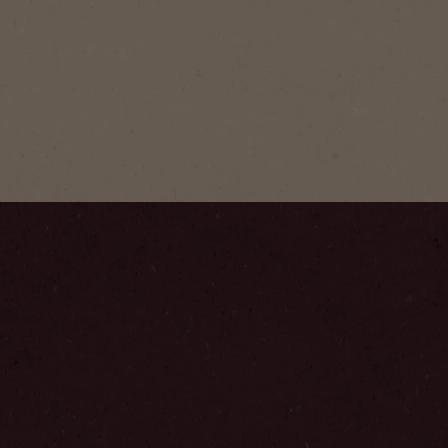
NESCAFÉ
Classic
Das vollmu
unserer kla
NESCAFÉ® f
Kundenbew
Schritt
1
/
5