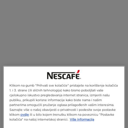
Klikom na gumb "Prihvati sve kolačiće" pristajete na korištenje kolačića
1. i 3. strane (ili sličnih tehnologija) kako bismo poboljšali vaše
cjelokupno iskustvo pregledavanja internet stranica, izmjerili našu
publiku, prikupili korisne informacije kako biste nama i našim
partnerima omogućili pružanje oglasa prilagođenih vašim interesima.
Saznajte više o našoj obavijesti o privatnosti i podesite svoje postavke
klikom
ovdje
ili u bilo kojem trenutku klikom na poveznicu "Postavke
kolačića" na našoj internetskoj stranici.
Više informacija