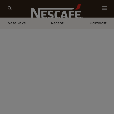
Naše kave
Recepti
Održivost
Home
Nestlé Obavijest o Kolačićima