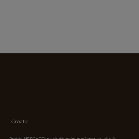
Croatia
Pratite NESCAFÉ® na društvenim mrežama za još više