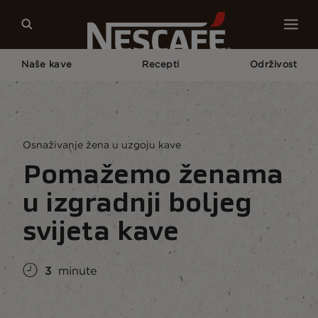
Naše kave
Recepti
Održivost
Home
Centar Za Održivost Kave
Naš Svijet
Osnaživanje Žena U Području Uzgoja Kave
Osnaživanje žena u uzgoju kave
Pomažemo ženama
u izgradnji boljeg
svijeta kave
3
minute