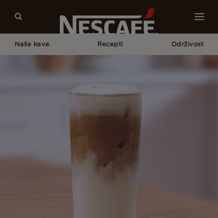
Naše kave
Recepti
Održivost
Home
Naši Recepti Za Kavu
Iced Caramel Latte Macchiato