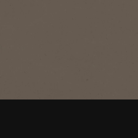
®
NESCAFÉ
Gold
Gold
Prepoznatljiva nježna, bogata instant
kava, zaokruženog okusa i bogate
arome.