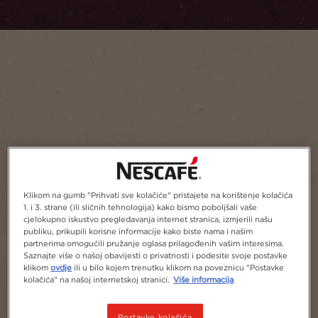
1
1
Klikom na gumb "Prihvati sve kolačiće" pristajete na korištenje kolačića
1. i 3. strane (ili sličnih tehnologija) kako bismo poboljšali vaše
cjelokupno iskustvo pregledavanja internet stranica, izmjerili našu
publiku, prikupili korisne informacije kako biste nama i našim
partnerima omogućili pružanje oglasa prilagođenih vašim interesima.
Saznajte više o našoj obavijesti o privatnosti i podesite svoje postavke
klikom
ovdje
ili u bilo kojem trenutku klikom na poveznicu "Postavke
kolačića" na našoj internetskoj stranici.
Više informacija
Postavke kolačića