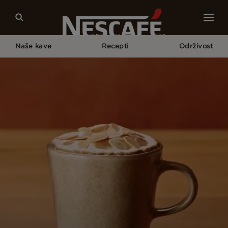
Naše kave
Recepti
Održivost
Home
Naši Recepti Za Kavu
Roasted Almond Coffee