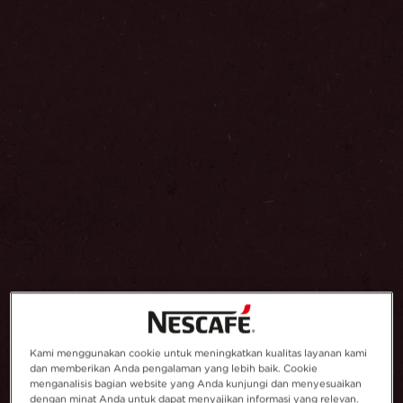
Kami menggunakan cookie untuk meningkatkan kualitas layanan kami
dan memberikan Anda pengalaman yang lebih baik. Cookie
menganalisis bagian website yang Anda kunjungi dan menyesuaikan
dengan minat Anda untuk dapat menyajikan informasi yang relevan.