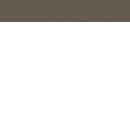
safe
place