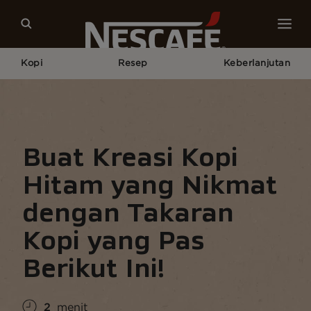
Kopi
Resep
Keberlanjutan
Home
Budaya Kopi
Gaya Hidup Kopi
Buat Kreasi Kopi Hitam Yang Nikmat Dengan Takaran
Berikut Ini!
Buat Kreasi Kopi
Hitam yang Nikmat
dengan Takaran
Kopi yang Pas
Berikut Ini!
2
menit