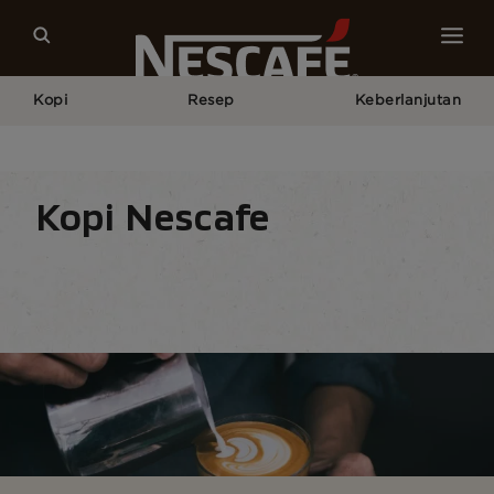
Kopi
Resep
Keberlanjutan
Home
Kopi Kami
Semua Peralatan Kopi
Kopi Nescafe
Sajian Kopi
Format Kopi
Peralatan Kopi