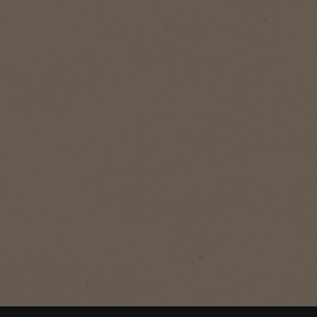
®
NESCAFÉ
Gold
Gold
Café solúvel premium, suave e
envolvente, com um sabor equilibrado
e um aroma intenso.