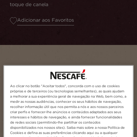
toque de canela
Adicionar aos Favoritos
Ao clicar no botão "Aceitar todos", concorda com o uso de cookies
próprias e de terceiros (ou tecnologias semelhantes), as quais ajudam
a melhorar a sua experiência geral de navegação na Web, bem como, a
medir as nossas audiências, conhecer os seus hábitos de navegação,
recolher informação útil que nos permita a nós e aos nossos parceiros
Porções
1
criar perfis e fornecer-lhe anúncios e conteúdos adaptados aos seus
interesses e hábitos de navegação, e ainda fornecer funcionalidades
de redes sociais (permitindo-lhe partilhar os conteúdos
disponibilizados nos nossos sites). Saiba mais sobre a nossa Política de
Cookies e defina as suas preferências clicando aqui ou a qualquer