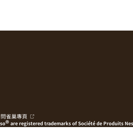
訪問雀巢專頁
®
so
are registered trademarks of Société de Produits Nes