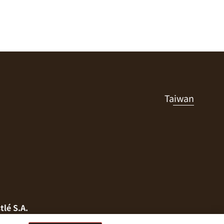
Taiwan
tlé S.A.