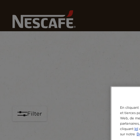
No
Home
Nos Cafés
Type de café
Formats de café
Matérie
En cliquant 
Filter
et tierces p
Web, de mes
partenaires
cliquant
ici
o
sur notre
Dé