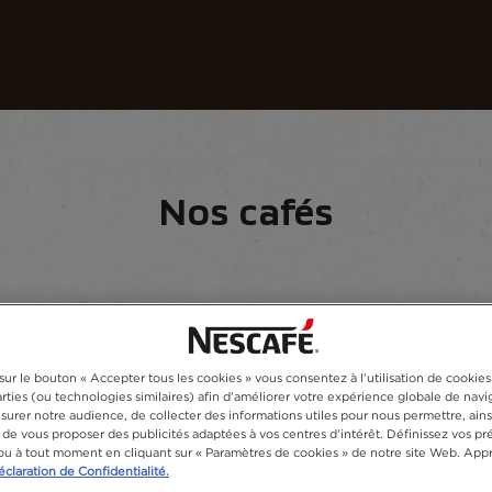
s cafés
Recettes
Développement durable
Nos cafés
l
Notre gamme de cafés
sur le bouton « Accepter tous les cookies » vous consentez à l’utilisation de cookie
arties (ou technologies similaires) afin d’améliorer votre expérience globale de navig
49
produits
urer notre audience, de collecter des informations utiles pour nous permettre, ains
, de vous proposer des publicités adaptées à vos centres d’intérêt. Définissez vos p
u à tout moment en cliquant sur « Paramètres de cookies » de notre site Web. App
claration de Confidentialité.