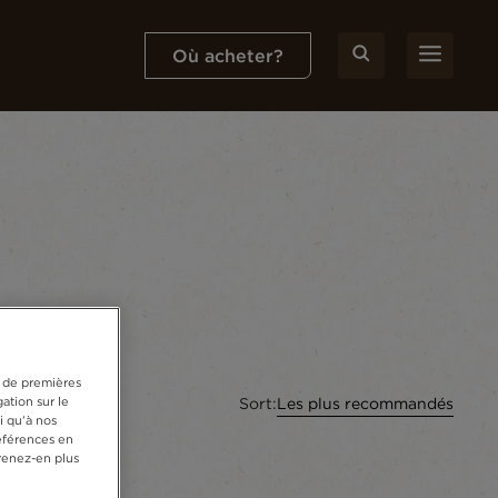
Où acheter?
s de premières
Sort:
Les plus recommandés
ation sur le
i qu’à nos
références en
renez-en plus