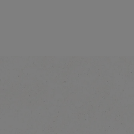
Intensité
®
NESCAFÉ
Cappuccino