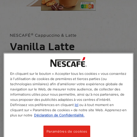
®
NESCAFÉ
Cappuccino & Latte
Vanilla Latte
Écrire un commentaire
Un délicieux cappuccino crémeux et mousseux
En cliquant sur le bouton « Accepter tous les cookies » vous consentez
à l’utilisation de cookies de premières et tierces parties (ou
du bar à café chez vous, parfumé avec une
technologies similaires) afin d’améliorer votre expérience globale de
touche de vanille raffinée.
navigation sur le Web, de mesurer notre audience, de collecter des
informations utiles pour nous permettre, ainsi qu’à nos partenaires, de
vous proposer des publicités adaptées à vos centres d’intérêt.
Ajouter aux favoris
Définissez vos préférences en cliquant
ici
ou à tout moment en
cliquant sur « Paramètres de cookies » de notre site Web. Apprenez-en
plus sur notre
Déclaration de Confidentialité.
Sachets
8
Paramètres de cookies