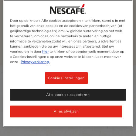
®
NESCAFÉ
Espresso
Concentrate Style
Door op de knop « Alle cookies accepteren » te klikken, stemt u in met
het gebruik van onze cookies en de cookies van partnerbedrijven (of
Ontdek een nieuwe manier om thuis van koffie te
gelijkaardige technologieën) om uw globale surfervaring op het web
genieten met het NESCAFÉ Espresso Concentrate
te verbeteren, om onze online bezoekers te meten en nuttige
Style assortiment.
informatie te verzamelen zodat wij, en onze partners, u advertenties
kunnen aanbieden die op uw interesses zijn afgestemd. Stel uw
Ontdek meer
voorkeuren in door
hier
te klikken of op eender welk moment door op
« Cookies-instellingen » op onze website te klikken. Lees meer over
onze
Privacyverklaring.
Filter
Cookies-instellingen
Sort:
Meest aanbevolen
3
producten
Alle cookies accepteren
Alles afwijzen