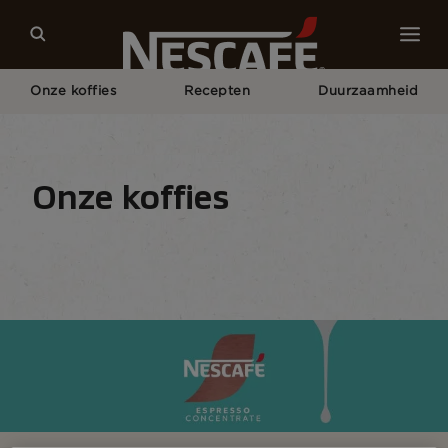
Onze koffies
Recepten
Duurzaamheid
Home
Onze Koffies
Alle NESCAFÉ Koffie
NESCAFÉ® Espresso Concentrate Style
Onze koffies
Koffiesoorten
Koffieformaten
Koffie Appara